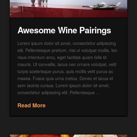
Awesome Wine Pairings
Lorem ipsum dolor sit amet, consectetur adipiscing
elit. Pellentesque pretium, nisi ut volutpat mollis, leo
risus interdum arcu, eget facilisis quam felis id
mauris. Ut convallis, lacus nec ornare volutpat, velit
turpis scelerisque purus, quis mollis velit purus ac
massa. Fusce quis urna metus. Donec et lacus et
sem lacinia cursus. Lorem ipsum dolor sit amet,
consectetur adipiscing elit. Pellentesque …
Read More