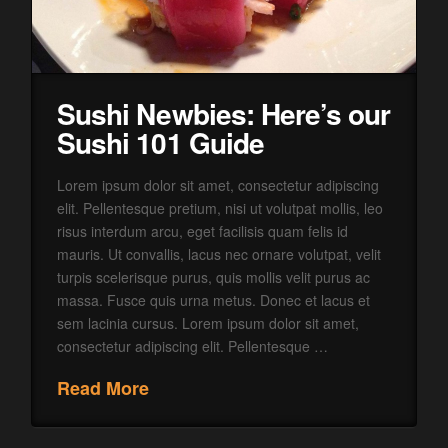
Sushi Newbies: Here’s our
Sushi 101 Guide
Lorem ipsum dolor sit amet, consectetur adipiscing
elit. Pellentesque pretium, nisi ut volutpat mollis, leo
risus interdum arcu, eget facilisis quam felis id
mauris. Ut convallis, lacus nec ornare volutpat, velit
turpis scelerisque purus, quis mollis velit purus ac
massa. Fusce quis urna metus. Donec et lacus et
sem lacinia cursus. Lorem ipsum dolor sit amet,
consectetur adipiscing elit. Pellentesque …
Read More