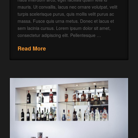
mauris. Ut convallis, lacus nec ornare volutpat, velit
turpis scelerisque purus, quis mollis velit purus ac
massa. Fusce quis urna metus. Donec et lacus et
sem lacinia cursus. Lorem ipsum dolor sit amet,
consectetur adipiscing elit. Pellentesque …
Read More